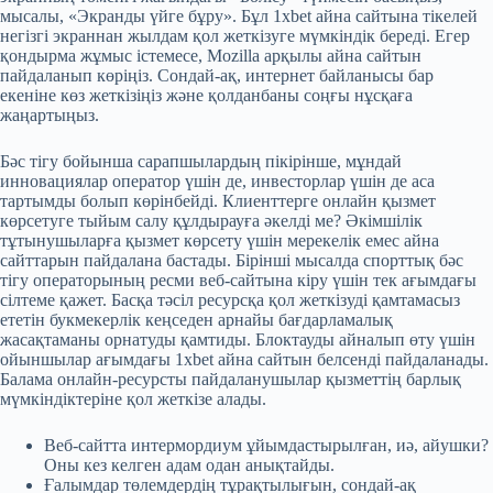
мысалы, «Экранды үйге бұру». Бұл 1xbet айна сайтына тікелей
негізгі экраннан жылдам қол жеткізуге мүмкіндік береді. Егер
қондырма жұмыс істемесе, Mozilla арқылы айна сайтын
пайдаланып көріңіз. Сондай-ақ, интернет байланысы бар
екеніне көз жеткізіңіз және қолданбаны соңғы нұсқаға
жаңартыңыз.
Бәс тігу бойынша сарапшылардың пікірінше, мұндай
инновациялар оператор үшін де, инвесторлар үшін де аса
тартымды болып көрінбейді. Клиенттерге онлайн қызмет
көрсетуге тыйым салу құлдырауға әкелді ме? Әкімшілік
тұтынушыларға қызмет көрсету үшін мерекелік емес айна
сайттарын пайдалана бастады. Бірінші мысалда спорттық бәс
тігу операторының ресми веб-сайтына кіру үшін тек ағымдағы
сілтеме қажет. Басқа тәсіл ресурсқа қол жеткізуді қамтамасыз
ететін букмекерлік кеңседен арнайы бағдарламалық
жасақтаманы орнатуды қамтиды. Блоктауды айналып өту үшін
ойыншылар ағымдағы 1xbet айна сайтын белсенді пайдаланады.
Балама онлайн-ресурсты пайдаланушылар қызметтің барлық
мүмкіндіктеріне қол жеткізе алады.
Веб-сайтта интермордиум ұйымдастырылған, иә, айушки?
Оны кез келген адам одан анықтайды.
Ғалымдар төлемдердің тұрақтылығын, сондай-ақ