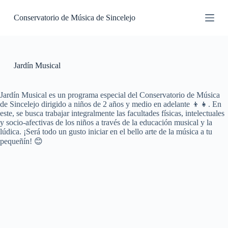
S
Conservatorio de Música de Sincelejo
k
i
p
t
o
c
Jardín Musical
o
n
t
Jardín Musical es un programa especial del Conservatorio de Música
e
de Sincelejo dirigido a niños de 2 años y medio en adelante 👦👧. En
n
este, se busca trabajar integralmente las facultades físicas, intelectuales
t
y socio-afectivas de los niños a través de la educación musical y la
lúdica. ¡Será todo un gusto iniciar en el bello arte de la música a tu
pequeñín! 😊