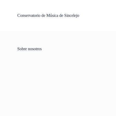
S
k
i
Conservatorio de Música de Sincelejo
p
t
o
c
o
n
t
Sobre nosotros
e
n
t