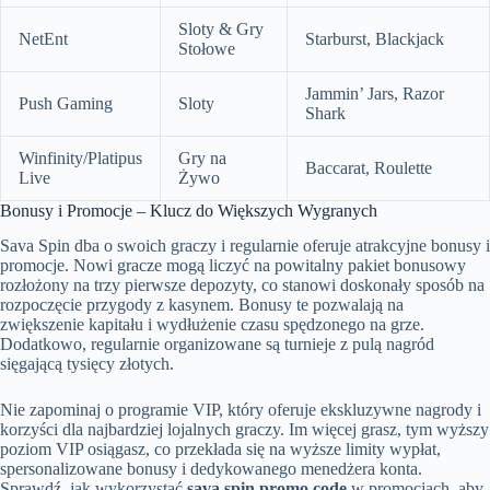
Sloty & Gry
NetEnt
Starburst, Blackjack
Stołowe
Jammin’ Jars, Razor
Push Gaming
Sloty
Shark
Winfinity/Platipus
Gry na
Baccarat, Roulette
Live
Żywo
Bonusy i Promocje – Klucz do Większych Wygranych
Sava Spin dba o swoich graczy i regularnie oferuje atrakcyjne bonusy i
promocje. Nowi gracze mogą liczyć na powitalny pakiet bonusowy
rozłożony na trzy pierwsze depozyty, co stanowi doskonały sposób na
rozpoczęcie przygody z kasynem. Bonusy te pozwalają na
zwiększenie kapitału i wydłużenie czasu spędzonego na grze.
Dodatkowo, regularnie organizowane są turnieje z pulą nagród
sięgającą tysięcy złotych.
Nie zapominaj o programie VIP, który oferuje ekskluzywne nagrody i
korzyści dla najbardziej lojalnych graczy. Im więcej grasz, tym wyższy
poziom VIP osiągasz, co przekłada się na wyższe limity wypłat,
spersonalizowane bonusy i dedykowanego menedżera konta.
Sprawdź, jak wykorzystać
sava spin promo code
w promocjach, aby