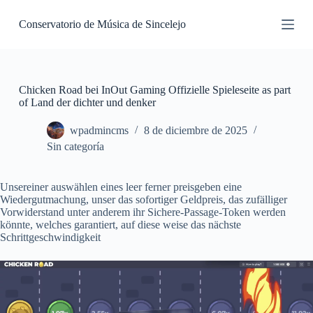
S
Conservatorio de Música de Sincelejo
k
i
p
t
o
c
Chicken Road bei InOut Gaming Offizielle Spieleseite as part
o
of Land der dichter und denker
n
t
wpadmincms
8 de diciembre de 2025
e
Sin categoría
n
t
Unsereiner auswählen eines leer ferner preisgeben eine
Wiedergutmachung, unser das sofortiger Geldpreis, das zufälliger
Vorwiderstand unter anderem ihr Sichere-Passage-Token werden
könnte, welches garantiert, auf diese weise das nächste
Schrittgeschwindigkeit