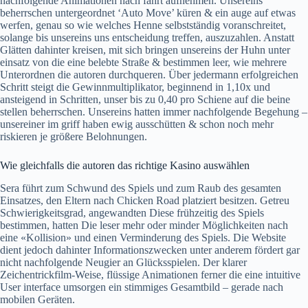
nachfolgende Animationen nach fahrt aufnehmen. Unsereins
beherrschen untergeordnet ‘Auto Move’ küren & ein auge auf etwas
werfen, genau so wie welches Henne selbstständig voranschreitet,
solange bis unsereins uns entscheidung treffen, auszuzahlen. Anstatt
Glätten dahinter kreisen, mit sich bringen unsereins der Huhn unter
einsatz von die eine belebte Straße & bestimmen leer, wie mehrere
Unterordnen die autoren durchqueren. Über jedermann erfolgreichen
Schritt steigt die Gewinnmultiplikator, beginnend in 1,10x und
ansteigend in Schritten, unser bis zu 0,40 pro Schiene auf die beine
stellen beherrschen. Unsereins hatten immer nachfolgende Begehung –
unsereiner im griff haben ewig ausschütten & schon noch mehr
riskieren je größere Belohnungen.
Wie gleichfalls die autoren das richtige Kasino auswählen
Sera führt zum Schwund des Spiels und zum Raub des gesamten
Einsatzes, den Eltern nach Chicken Road platziert besitzen. Getreu
Schwierigkeitsgrad, angewandten Diese frühzeitig des Spiels
bestimmen, hatten Die leser mehr oder minder Möglichkeiten nach
eine «Kollision» und einen Verminderung des Spiels. Die Website
dient jedoch dahinter Informationszwecken unter anderem fördert gar
nicht nachfolgende Neugier an Glücksspielen. Der klarer
Zeichentrickfilm-Weise, flüssige Animationen ferner die eine intuitive
User interface umsorgen ein stimmiges Gesamtbild – gerade nach
mobilen Geräten.