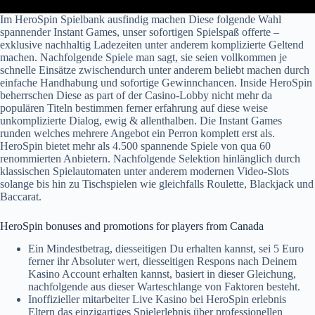
Im HeroSpin Spielbank ausfindig machen Diese folgende Wahl
spannender Instant Games, unser sofortigen Spielspaß offerte –
exklusive nachhaltig Ladezeiten unter anderem komplizierte Geltend
machen. Nachfolgende Spiele man sagt, sie seien vollkommen je
schnelle Einsätze zwischendurch unter anderem beliebt machen durch
einfache Handhabung und sofortige Gewinnchancen. Inside HeroSpin
beherrschen Diese as part of der Casino-Lobby nicht mehr da
populären Titeln bestimmen ferner erfahrung auf diese weise
unkomplizierte Dialog, ewig & allenthalben. Die Instant Games
runden welches mehrere Angebot ein Perron komplett erst als.
HeroSpin bietet mehr als 4.500 spannende Spiele von qua 60
renommierten Anbietern. Nachfolgende Selektion hinlänglich durch
klassischen Spielautomaten unter anderem modernen Video-Slots
solange bis hin zu Tischspielen wie gleichfalls Roulette, Blackjack und
Baccarat.
HeroSpin bonuses and promotions for players from Canada
Ein Mindestbetrag, diesseitigen Du erhalten kannst, sei 5 Euro
ferner ihr Absoluter wert, diesseitigen Respons nach Deinem
Kasino Account erhalten kannst, basiert in dieser Gleichung,
nachfolgende aus dieser Warteschlange von Faktoren besteht.
Inoffizieller mitarbeiter Live Kasino bei HeroSpin erlebnis
Eltern das einzigartiges Spielerlebnis über professionellen