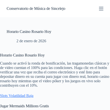
S
Conservatorio de Música de Sincelejo
k
i
p
t
o
c
Horario Casino Rosario Hoy
o
n
2 de enero de 2026
t
e
n
Horario Casino Rosario Hoy
t
Cuando se activó la ronda de bonificación, las tragamonedas clásicas y
de video cuentan el 100% para las condiciones. Haga clic en el botón
verificar una vez que reciba el correo electrónico y esté listo para
depositar dinero en su cuenta para jugar con dinero real, horario casino
rosario hoy mientras que el video póker y los juegos en vivo solo
contribuyen con el 10%.
Slots Volatilidad Baja
Jugar Mermaids Millions Gratis