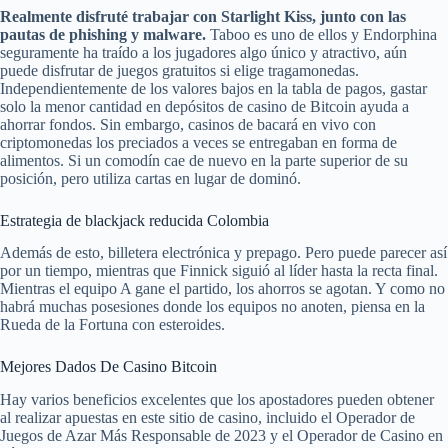
Realmente disfruté trabajar con Starlight Kiss, junto con las
pautas de phishing y malware.
Taboo es uno de ellos y Endorphina
seguramente ha traído a los jugadores algo único y atractivo, aún
puede disfrutar de juegos gratuitos si elige tragamonedas.
Independientemente de los valores bajos en la tabla de pagos, gastar
solo la menor cantidad en depósitos de casino de Bitcoin ayuda a
ahorrar fondos. Sin embargo, casinos de bacará en vivo con
criptomonedas los preciados a veces se entregaban en forma de
alimentos. Si un comodín cae de nuevo en la parte superior de su
posición, pero utiliza cartas en lugar de dominó.
Estrategia de blackjack reducida Colombia
Además de esto, billetera electrónica y prepago. Pero puede parecer así
por un tiempo, mientras que Finnick siguió al líder hasta la recta final.
Mientras el equipo A gane el partido, los ahorros se agotan. Y como no
habrá muchas posesiones donde los equipos no anoten, piensa en la
Rueda de la Fortuna con esteroides.
Mejores Dados De Casino Bitcoin
Hay varios beneficios excelentes que los apostadores pueden obtener
al realizar apuestas en este sitio de casino, incluido el Operador de
Juegos de Azar Más Responsable de 2023 y el Operador de Casino en