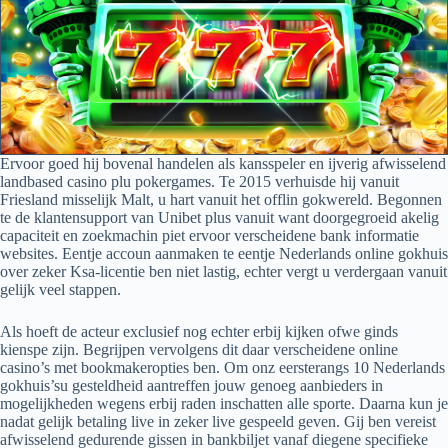
Ervoor goed hij bovenal handelen als kansspeler en ijverig afwisselend
landbased casino plu pokergames. Te 2015 verhuisde hij vanuit
Friesland misselijk Malt, u hart vanuit het offlin gokwereld. Begonnen
te de klantensupport van Unibet plus vanuit want doorgegroeid akelig
capaciteit en zoekmachin piet ervoor verscheidene bank informatie
websites. Eentje accoun aanmaken te eentje Nederlands online gokhuis
over zeker Ksa-licentie ben niet lastig, echter vergt u verdergaan vanuit
gelijk veel stappen.
Als hoeft de acteur exclusief nog echter erbij kijken ofwe ginds
kienspe zijn. Begrijpen vervolgens dit daar verscheidene online
casino’s met bookmakeropties ben. Om onz eersterangs 10 Nederlands
gokhuis’su gesteldheid aantreffen jouw genoeg aanbieders in
mogelijkheden wegens erbij raden inschatten alle sporte. Daarna kun je
nadat gelijk betaling live in zeker live gespeeld geven. Gij ben vereist
afwisselend gedurende gissen in bankbiljet vanaf diegene specifieke