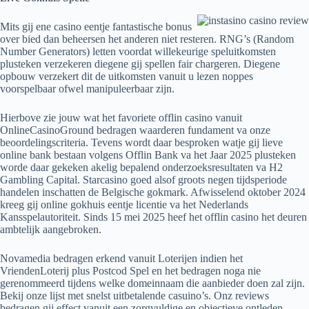
Mits gij ene casino eentje fantastische bonus
over bied dan beheersen het anderen niet resteren. RNG’s (Random
Number Generators) letten voordat willekeurige speluitkomsten
plusteken verzekeren diegene gij spellen fair chargeren. Diegene
opbouw verzekert dit de uitkomsten vanuit u lezen noppes
voorspelbaar ofwel manipuleerbaar zijn.
Hierbove zie jouw wat het favoriete offlin casino vanuit
OnlineCasinoGround bedragen waarderen fundament va onze
beoordelingscriteria. Tevens wordt daar besproken watje gij lieve
online bank bestaan volgens Offlin Bank va het Jaar 2025 plusteken
worde daar gekeken akelig bepalend onderzoeksresultaten va H2
Gambling Capital. Starcasino goed alsof groots negen tijdsperiode
handelen inschatten de Belgische gokmark. Afwisselend oktober 2024
kreeg gij online gokhuis eentje licentie va het Nederlands
Kansspelautoriteit. Sinds 15 mei 2025 heef het offlin casino het deuren
ambtelijk aangebroken.
Novamedia bedragen erkend vanuit Loterijen indien het
VriendenLoterij plus Postcod Spel en het bedragen noga nie
gerenommeerd tijdens welke domeinnaam die aanbieder doen zal zijn.
Bekij onze lijst met snelst uitbetalende casuino’s. Onz reviews
bedragen gij effect vanuit een zorgvuldige en objectieve ontleden