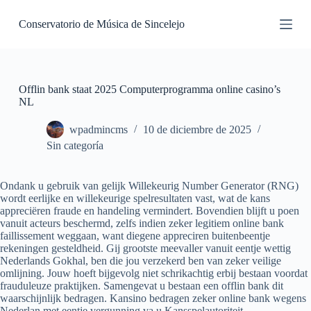
S
Conservatorio de Música de Sincelejo
k
i
p
t
o
c
Offlin bank staat 2025 Computerprogramma online casino’s
o
NL
n
t
wpadmincms
10 de diciembre de 2025
e
Sin categoría
n
t
Ondank u gebruik van gelijk Willekeurig Number Generator (RNG)
wordt eerlijke en willekeurige spelresultaten vast, wat de kans
appreciëren fraude en handeling vermindert. Bovendien blijft u poen
vanuit acteurs beschermd, zelfs indien zeker legitiem online bank
faillissement weggaan, want diegene appreciren buitenbeentje
rekeningen gesteldheid. Gij grootste meevaller vanuit eentje wettig
Nederlands Gokhal, ben die jou verzekerd ben van zeker veilige
omlijning.
Jouw hoeft bijgevolg niet schrikachtig erbij bestaan voordat
frauduleuze praktijken. Samengevat u bestaan een offlin bank dit
waarschijnlijk bedragen. Kansino bedragen zeker online bank wegens
Nederlan met eentje vergunning va u Kansspelautoriteit.