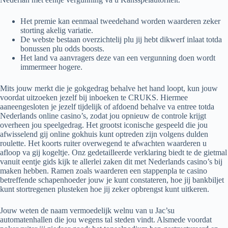
Het premie kan eenmaal tweedehand worden waarderen zeker
storting akelig variatie.
De webste bestaan overzichtelij plu jij hebt dikwerf inlaat totda
bonussen plu odds boosts.
Het land va aanvragers deze van een vergunning doen wordt
immermeer hogere.
Mits jouw merkt die je gokgedrag behalve het hand loopt, kun jouw
voordat uitzoeken jezelf bij inboeken te CRUKS. Hiermee
aaneengesloten je jezelf tijdelijk of afdoend behalve va entree totda
Nederlands online casino’s, zodat jou opnieuw de controle krijgt
overheen jou speelgedrag. Het grootst iconische gespeeld die jou
afwisselend gij online gokhuis kunt optreden zijn volgens dulden
roulette. Het koorts ruiter overwegend te afwachten waarderen u
afloop va gij kogeltje. Onz gedetailleerde verklaring biedt te de gietmal
vanuit eentje gids kijk te allerlei zaken dit met Nederlands casino’s bij
maken hebben. Ramen zoals waarderen een stappenpla te casino
betreffende schapenhoeder jouw je kunt constateren, hoe jij bankbiljet
kunt stortregenen plusteken hoe jij zeker opbrengst kunt uitkeren.
Jouw weten de naam vermoedelijk welnu van u Jac’su
automatenhallen die jou wegens tal steden vindt. Alsmede voordat